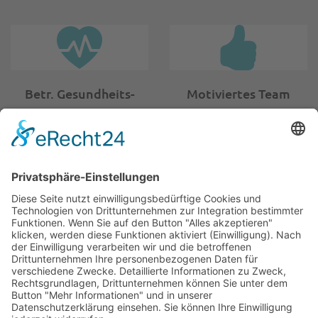
Betr. Gesundheits­
Motiviertes Team
management
AEB
ALB
Sitemap
Kontakt