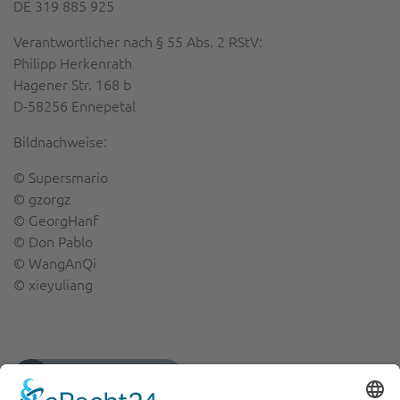
DE 319 885 925
Verantwortlicher nach § 55 Abs. 2 RStV:
Philipp Herkenrath
Hagener Str. 168 b
D-58256 Ennepetal
Bildnachweise:
© Supersmario
© gzorgz
© GeorgHanf
© Don Pablo
© WangAnQi
© xieyuliang
FACT Werbeagentur